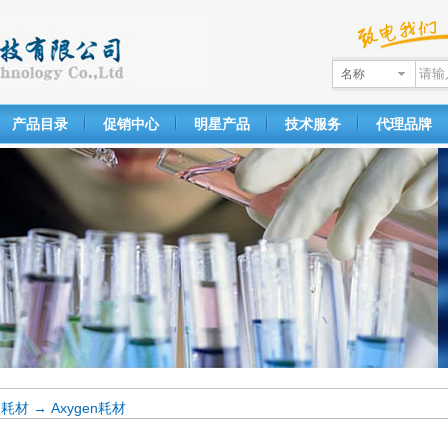
名称
产品目录
促销中心
明星产品
技术服务
代理品牌
室耗材
→
Axygen耗材