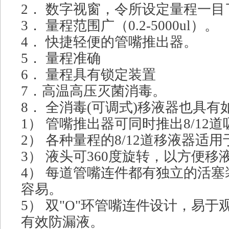
2． 数字视窗，令所设定量程一目
3． 量程范围广（0.2-5000ul）。
4． 快捷轻便的管嘴推出器。
5． 量程准确
6． 量程具有锁定装置
7．高温高压灭菌消毒。
8． 全消毒(可调式)移液器也具
1） 管嘴推出器可同时推出8/12
2） 各种量程的8/12道移液器适用
3） 液头可360度旋转，以方便移
4） 每道管嘴连件都有独立的活
容易。
5） 双"O"环管嘴连件设计，易于
有效防漏液。