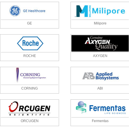
GE
Milipore
ROCHE
AXYGEN
CORNING
ABI
ORCUGEN
Fermentas